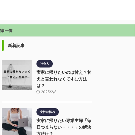
記事一覧
新着記事
社会人
実家に帰りたいのは甘え？甘
えと言われなくてすむ方法
は？
2025/2/8
女性の悩み
実家に帰りたい専業主婦「毎
日つまらない・・・」の解決
方法は？