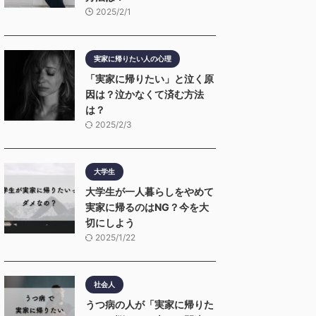
2025/2/1
実家に帰りたい人の心理
「実家に帰りたい」と泣く原
因は？泣かなくて済む方法
は？
2025/2/3
大学生
大学生が一人暮らしをやめて
実家に帰るのはNG？今を大
切にしよう
2025/1/22
社会人
うつ病の人が「実家に帰りた