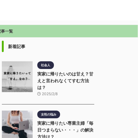
記事一覧
新着記事
社会人
実家に帰りたいのは甘え？甘
えと言われなくてすむ方法
は？
2025/2/8
女性の悩み
実家に帰りたい専業主婦「毎
日つまらない・・・」の解決
方法は？