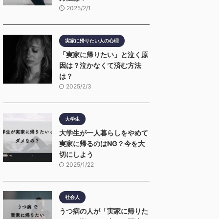
2025/2/1
実家に帰りたい人の心理
「実家に帰りたい」と泣く原
因は？泣かなくて済む方法
は？
2025/2/3
大学生
大学生が一人暮らしをやめて
実家に帰るのはNG？今を大
切にしよう
2025/1/22
社会人
うつ病の人が「実家に帰りた